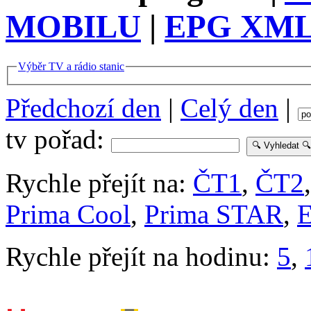
MOBILU
|
EPG XML 
Výběr TV a rádio stanic
Předchozí den
|
Celý den
|
tv pořad:
Rychle přejít na:
ČT1
,
ČT2
Prima Cool
,
Prima STAR
,
E
Rychle přejít na hodinu:
5
,