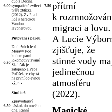
duo z Děčína...
přítmí
6.00
sympatické zvířecí
7.50
tváře zblízka
k rozmnožován
(2012). Zvířata i
lidé s herečkou
Vandou
migraci a lovu.
Hybnerovou
A Lucie Výbor
Putování s párou
Do lužních lesů
zjišťuje, že
Moravy Pod
kotlem parní
stinné vody ma
lokomotivy zvané
6.30
Skaličák je
jedinečnou
zatopeno a Pepa
Polášek se chystá
na první objevnou
atmosféru
výpravu.
(2022).
Studio 6
Zpravodajský
6.59
náskok do nového
Magické
dne. Ranní