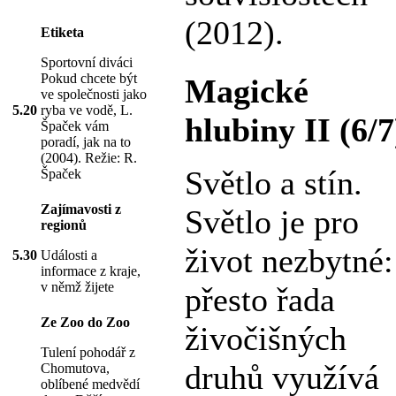
(2012).
Etiketa
Sportovní diváci
Pokud chcete být
Magické
ve společnosti jako
5.20
ryba ve vodě, L.
hlubiny II (6/7
Špaček vám
poradí, jak na to
(2004). Režie: R.
Světlo a stín.
Špaček
Zajímavosti z
Světlo je pro
regionů
život nezbytné:
5.30
Události a
informace z kraje,
v němž žijete
přesto řada
Ze Zoo do Zoo
živočišných
Tulení pohodář z
druhů využívá
Chomutova,
oblíbené medvědí