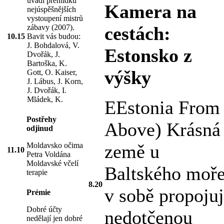
uvádí přehlídku
Kamera na
nejúspěšnějších
vystoupení mistrů
zábavy (2007).
cestách:
10.15
Bavit vás budou:
J. Bohdalová, V.
Estonsko z
Dvořák, J.
Bartoška, K.
výšky
Gott, O. Kaiser,
J. Lábus, J. Korn,
J. Dvořák, I.
Mládek, K.
EEstonia From
Postřehy
Above) Krásná
odjinud
Moldavsko očima
země u
11.10
Petra Voldána
Moldavské včelí
Baltského moř
terapie
8.20
v sobě propoju
Prémie
Dobré účty
nedotčenou
nedělají jen dobré