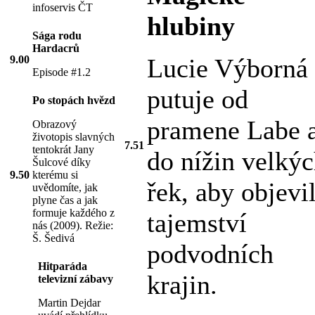
infoservis ČT
hlubiny
Sága rodu
Hardacrů
9.00
Lucie Výborná
Episode #1.2
putuje od
Po stopách hvězd
pramene Labe 
Obrazový
životopis slavných
7.51
tentokrát Jany
do nížin velký
Šulcové díky
9.50
kterému si
řek, aby objevi
uvědomíte, jak
plyne čas a jak
formuje každého z
tajemství
nás (2009). Režie:
Š. Šedivá
podvodních
Hitparáda
krajin.
televizní zábavy
Martin Dejdar