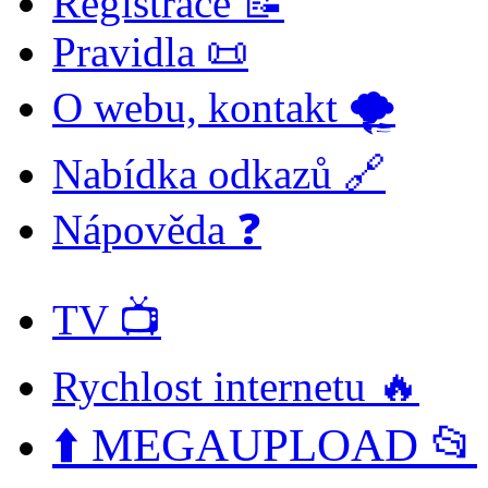
Registrace 📝
Pravidla 📜
O webu, kontakt 🌪️
Nabídka odkazů 🔗
Nápověda ❓
TV 📺
Rychlost internetu 🔥
⬆️ MEGAUPLOAD 📂