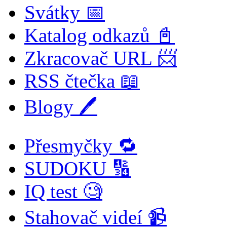
Svátky 📅
Katalog odkazů 📓
Zkracovač URL 📨
RSS čtečka 📖
Blogy 🖊️
Přesmyčky 🔁
SUDOKU 🔢
IQ test 🧐
Stahovač videí 📹