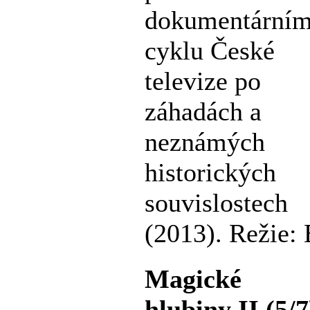
dokumentární
cyklu České
televize po
záhadách a
neznámých
historických
souvislostech
(2013). Režie: 
Magické
hlubiny II (5/7