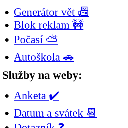
Generátor vět 📠
Blok reklam 🚧
Počasí ⛅
Autoškola 🚗
Služby na weby:
Anketa ✔️
Datum a svátek 📆
Dotazník ❓