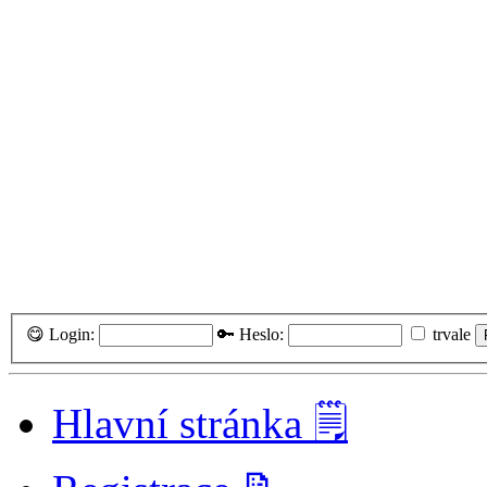
😋 Login:
🔑 Heslo:
trvale
Hlavní stránka 🗒️