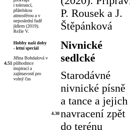
(2020). Připravi
i tolerancí,
P. Rousek a J.
přátelskou
atmosférou a v
neposlední řadě
Štěpánková
jídlem (2019).
Režie V.
Nivnické
Hobby naší doby
- letní speciál
sedlcké
Jiřina Bohdalová v
4.51
půlhodince
inspirací a
Starodávné
zajímavostí pro
volný čas
nivnické písně
a tance a jejich
navracení zpět
4.30
do terénu